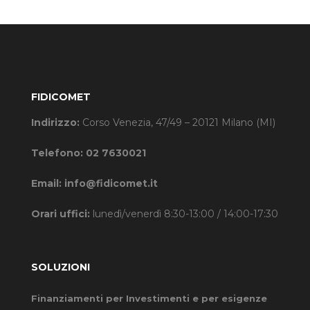
FIDICOMET
Indirizzo:
Corso Venezia, 47/49 – 20121 Milano (MI)
Telefono:
02 7630021
Email:
info@fidicomet.it
Orari uffici:
lunedì/venerdì 8:30-13:00 / 14:00-17:30
SOLUZIONI
Finanziamenti per Investimenti e per esigenze