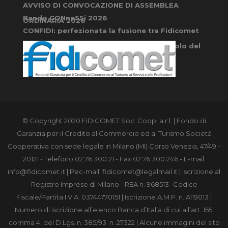
AVVISO DI CONVOCAZIONE DI ASSEMBLEA
Bando CONneSSi 2026
ORDINARIA 2026
CONFIDI: perfezionata la fusione tra Fidicomet
e AscomFidi Cremona: nasce un nuovo polo del
credito per le micro e PMI cremonesi
© Copyright 2020 FIDICOMET Soc. Coop. a r.l. | Fondo di
Garanzia per il Credito al Commercio ed al Turismo Società
Cooperativa con sede legale in Milano (MI) Corso Venezia, 47/49 -
20121 - Telefono 02 76.300.21 - Fax 02 76.300.246 - E-mail:
info@fidicomet.it
| Pec-mail:
fidicomet@legalmail.it
| Iscrizione al
Registro Imprese di Milano - REA n. 968513- Codice
Fiscale/Partita I.V.A. 03744770151 | Iscrizione A.M.P. n. A119013 |
Numero di iscrizione all’elenco Banca d’Italia di cui all’art. 155,
comma 4, del D.Lgs. n. 385/93: n. 27322 | Alcune immagini del sito