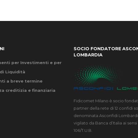
NI
SOCIO FONDATORE ASCON
LOMBARDIA
enti per Investimenti e per
di Liquidità
ti a breve termine
a creditizia e finanziaria
Fidicomet Milano è socio fonda
partner della rete di 12 confidi s
denominata Asconfidi Lombardia
vigilato da Banca d’Italia ai sensi 
106/T.U.B.