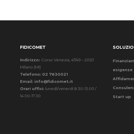
FIDICOMET
SOLUZIO
Indirizzo:
Corso Venezia, 47/49 – 20121
Finanziam
Milano (MI)
esigenze 
Telefono:
02 7630021
Affidamen
Email:
info@fidicomet.it
Consulenz
Orari uffici:
lunedì/venerdì 8:30-13:00 /
14:00-17:30
Start up