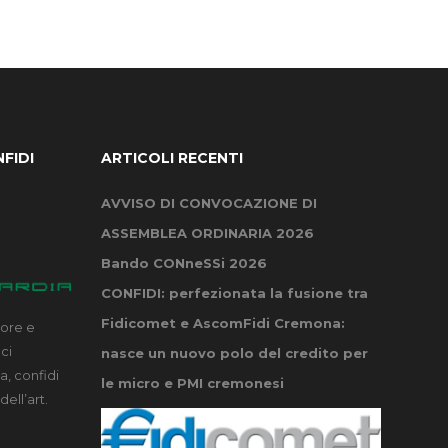
FIDI
ARTICOLI RECENTI
AVVISO DI CONVOCAZIONE DI
ASSEMBLEA ORDINARIA 2026
Bando CONneSSi 2026
CONFIDI: perfezionata la fusione tra
Fidicomet e AscomFidi Cremona:
tore e
oci
nasce un nuovo polo del credito per
, confidi
le micro e PMI cremonesi
dell’art.