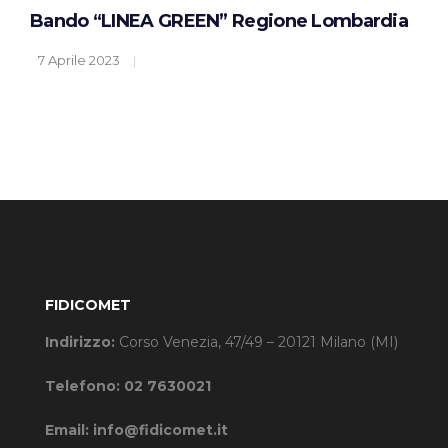
Bando “LINEA GREEN” Regione Lombardia
7 Aprile 2023
FIDICOMET
Indirizzo:
Corso Venezia, 47/49 – 20121 Milano (MI)
Telefono:
02 7630021
Email:
info@fidicomet.it