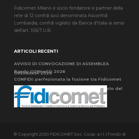
Fidicomet Milano è socio fondatore e partner della
rete di 12 confidi soci denominata Asconfidi
Lombardia, confidi vigilato da Banca d’Italia ai sensi
dell’art. 106/T.U.B.
ARTICOLI RECENTI
AVVISO DI CONVOCAZIONE DI ASSEMBLEA
Bando CONneSSi 2026
ORDINARIA 2026
CONFIDI: perfezionata la fusione tra Fidicomet
e AscomFidi Cremona: nasce un nuovo polo del
credito per le micro e PMI cremonesi
© Copyright 2020 FIDICOMET Soc. Coop. a r.l. | Fondo di