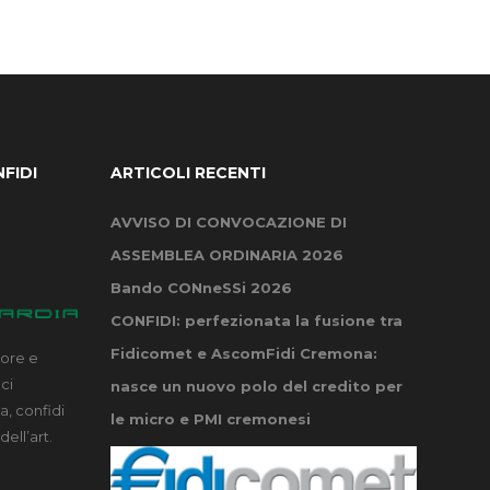
FIDI
ARTICOLI RECENTI
AVVISO DI CONVOCAZIONE DI
ASSEMBLEA ORDINARIA 2026
Bando CONneSSi 2026
CONFIDI: perfezionata la fusione tra
Fidicomet e AscomFidi Cremona:
tore e
oci
nasce un nuovo polo del credito per
, confidi
le micro e PMI cremonesi
dell’art.