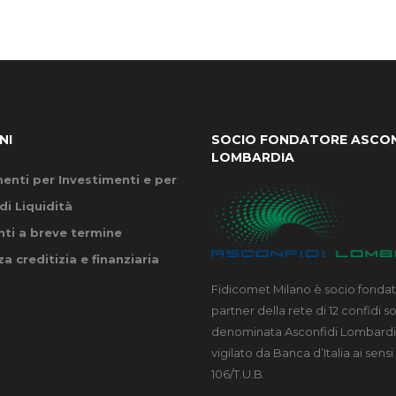
NI
SOCIO FONDATORE ASCON
LOMBARDIA
enti per Investimenti e per
di Liquidità
ti a breve termine
a creditizia e finanziaria
Fidicomet Milano è socio fonda
partner della rete di 12 confidi s
denominata Asconfidi Lombardia
vigilato da Banca d’Italia ai sensi 
106/T.U.B.