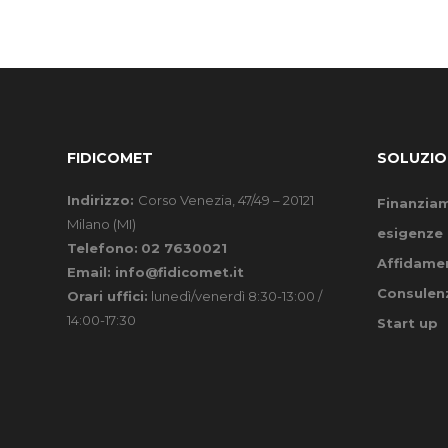
FIDICOMET
SOLUZIO
Indirizzo:
Corso Venezia, 47/49 – 20121
Finanziam
Milano (MI)
esigenze 
Telefono:
02 7630021
Affidamen
Email:
info@fidicomet.it
Consulenz
Orari uffici:
lunedì/venerdì 8:30-13:00 /
14:00-17:30
Start up