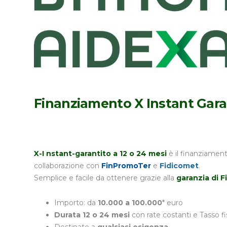
Finanziamento X Instant Garan
X-I nstant-garantito a 12 o 24
mesi
è il finanziamen
collaborazione con
FinPromoTer
e
Fidicomet
.
Semplice e facile da ottenere grazie alla
g
aranzia di 
Importo: da
10.000 a 100.000
* euro
Durata 12 o 24 mesi
con rate costanti e Tasso f