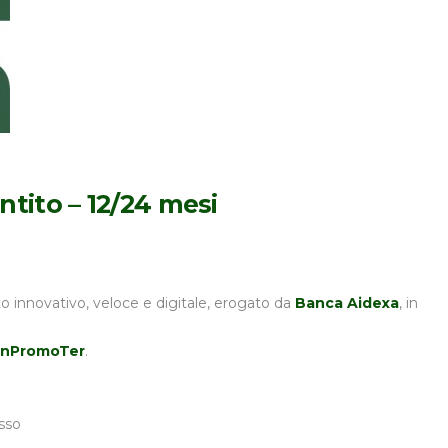
tito – 12/24 mesi
to innovativo, veloce e digitale, erogato da
Banca Aidexa
, in
FinPromoTer
.
isso