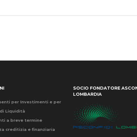
NI
SOCIO FONDATORE ASCON
LOMBARDIA
enti per Investimenti e per
di Liquidità
ti a breve termine
a creditizia e finanziaria