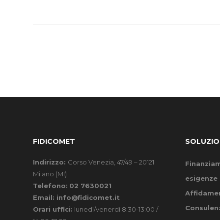
FIDICOMET
SOLUZIO
Indirizzo:
Corso Venezia, 47/49 – 20121
Finanziam
Milano (MI)
esigenze 
Telefono:
02 7630021
Affidamen
Email:
info@fidicomet.it
Consulenz
Orari uffici:
lunedì/venerdì 8:30-13:00 /