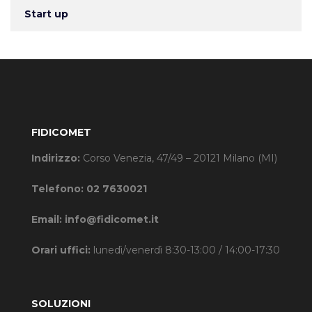
Start up
FIDICOMET
Indirizzo:
Corso Venezia, 47/49 – 20121 Milano (MI)
Telefono:
02 7630021
Email:
info@fidicomet.it
Orari uffici:
lunedì/venerdì 8:30-13:00 / 14:00-17:30
SOLUZIONI